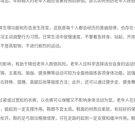
增加，年龄越大的老年人越应该重视预防跌倒。那么如何预防老年人跌倒
体生理功能和形态发生改变，这既是每个人都会经历的普遍规律，也存在
情况主动调整行为习惯。日常生活中放慢速度，不要着急转身、站起、开
，不登高取物，不进行剧烈的运动。
的影响，有助于降低老年人跌倒风险。老年人应科学选择适合自身的运动
段锦、五禽戏、瑜伽、健身舞等运动可较为全面地锻炼各项身体功能。加
左右转移、提踵、直腿后抬等锻炼方法；此外，还可以通过健步走、健身
过紧或过宽松的衣裤，以衣裤可以保暖又不影响身体活动为宜。老年人在
中，能起到一定支撑作用。鞋跟不宜太高。鞋面的材质应柔软，有较好的
易松开。鞋的足弓部位略微增厚，可在走路时起到一定支撑和缓冲作用。