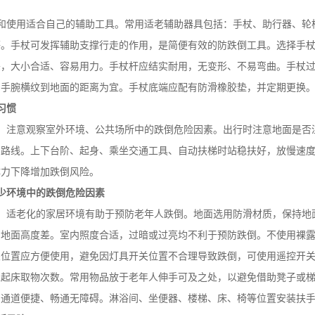
和使用适合自己的辅助工具。常用适老辅助器具包括：手杖、助行器、轮
等。手杖可发挥辅助支撑行走的作用，是简便有效的防跌倒工具。选择手
头，大小合适、容易用力。手杖杆应结实耐用，无变形、不易弯曲。手杖
，手腕横纹到地面的距离为宜。手杖底端应配有防滑橡胶垫，并定期更换
习惯
，注意观察室外环境、公共场所中的跌倒危险因素。出行时注意地面是否
路线。上下台阶、起身、乘坐交通工具、自动扶梯时站稳扶好，放慢速度
体力下降增加跌倒风险。
少环境中的跌倒危险因素
，适老化的家居环境有助于预防老年人跌倒。地面选用防滑材质，保持地
内地面高度差。室内照度合适，过暗或过亮均不利于预防跌倒。不使用裸
关位置应方便使用，避免因灯具开关位置不合理导致跌倒，可使用遥控开
人起床取物次数。常用物品放于老年人伸手可及之处，以避免借助凳子或
内通道便捷、畅通无障碍。淋浴间、坐便器、楼梯、床、椅等位置安装扶