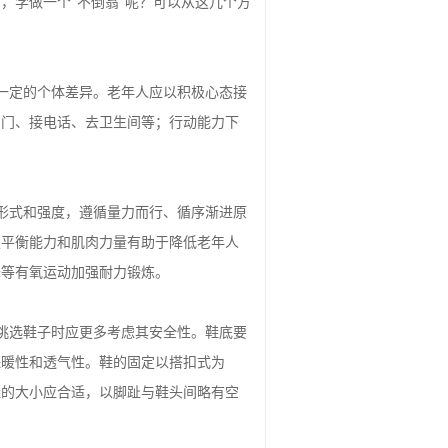
，学做一个“不倒翁”呢？可以从这几个方
一定的个体差异。老年人应以积极心态接
房门、接电话、去卫生间等；行动能力下
形式和强度，遵循量力而行、循序渐进原
强平衡能力和肌肉力量有助于降低老年人
舞等有氧运动加强耐力锻炼。
挑选鞋子时应更多考虑其安全性。鞋底要
保暖性和透气性。鞋的固定以搭扣式为
鞋的大小应合适，以脚趾与鞋头间略有空