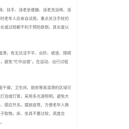
椅、扶手、适老坐便器、适老洗浴椅、适
杖时老年人应亲自试用，重点关注手杖的
过长或过短都不利于预防跌倒，其长度以
。
湿滑，有无坑洼不平、台阶、坡道、障碍
，避免“忙中出错”。在运动、出行过程
面干燥；卫生间、厨房等易湿滑的区域可
露灯泡或灯管，采用多光源照明。避免大
关、感应开关。摆放座凳，方便老年人换
梯子取物。床、坐具不要过软，高度合
手。