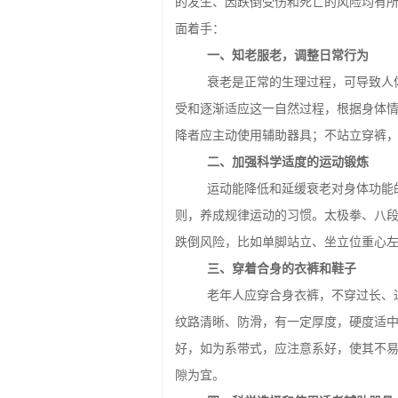
的发生、因跌倒受伤和死亡的风险均有所
面着手：
一、知老服老，调整日常行为
衰老是正常的生理过程，可导致人
受和逐渐适应这一自然过程，根据身体
降者应主动使用辅助器具；不站立穿裤
二、加强科学适度的运动锻炼
运动能降低和延缓衰老对身体功能
则，养成规律运动的习惯。太极拳、八
跌倒风险，比如单脚站立、坐立位重心
三、穿着合身的衣裤和鞋子
老年人应穿合身衣裤，不穿过长、
纹路清晰、防滑，有一定厚度，硬度适
好，如为系带式，应注意系好，使其不
隙为宜。