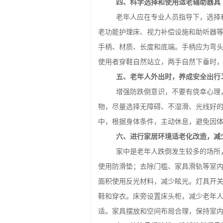
四、科学选择和使用适老辅助器具
老年人应在专业人员指导下，选择
老功能护理床、视力补偿设施和助听器
手柄、材质、长度和底端。手柄应为弯
使用者穿鞋自然站立，两手自然下垂时
五、老年人外出时，养成安全出行
增强防跌倒意识，不要有侥幸心理
物，尽量选择无障碍、不湿滑、光线好的
中，根据身体条件，主动休息，避免因
六、进行家居环境适老化改造，减
家中是老年人跌倒发生较多的场所
使用防滑垫；去除门槛、家具滑轨等室
面积使用反光材料，减少眩光。灯具开
鞋和穿衣。床旁设置床头柜，减少老年
适。家具摆放和空间布局合理，保持室