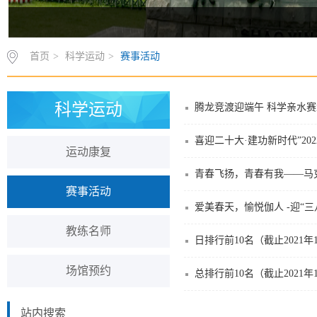
首页
>
科学运动
>
赛事活动
科学运动
腾龙竞渡迎端午 科学亲水
喜迎二十大·建功新时代”2
运动康复
青春飞扬，青春有我——马
赛事活动
爱美春天，愉悦伽人 -迎“三
教练名师
日排行前10名（截止2021年
场馆预约
总排行前10名（截止2021年
站内搜索